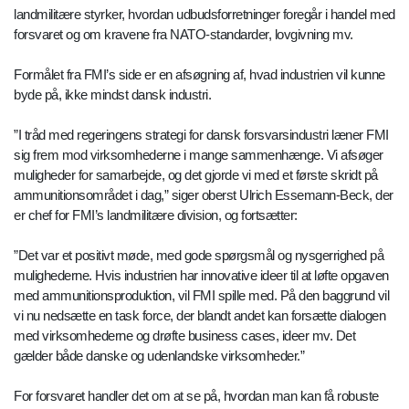
landmilitære styrker, hvordan udbudsforretninger foregår i handel med
forsvaret og om kravene fra NATO-standarder, lovgivning mv.
Formålet fra FMI’s side er en afsøgning af, hvad industrien vil kunne
byde på, ikke mindst dansk industri.
”I tråd med regeringens strategi for dansk forsvarsindustri læner FMI
sig frem mod virksomhederne i mange sammenhænge. Vi afsøger
muligheder for samarbejde, og det gjorde vi med et første skridt på
ammunitionsområdet i dag,” siger oberst Ulrich Essemann-Beck, der
er chef for FMI’s landmilitære division, og fortsætter:
”Det var et positivt møde, med gode spørgsmål og nysgerrighed på
mulighederne. Hvis industrien har innovative ideer til at løfte opgaven
med ammunitionsproduktion, vil FMI spille med. På den baggrund vil
vi nu nedsætte en task force, der blandt andet kan forsætte dialogen
med virksomhederne og drøfte business cases, ideer mv. Det
gælder både danske og udenlandske virksomheder.”
For forsvaret handler det om at se på, hvordan man kan få robuste