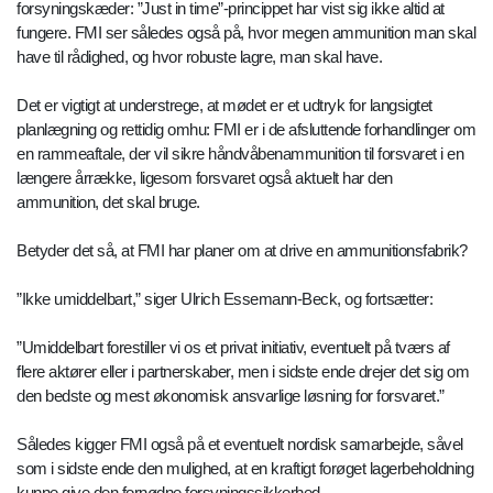
forsyningskæder: ”Just in time”-princippet har vist sig ikke altid at
fungere. FMI ser således også på, hvor megen ammunition man skal
have til rådighed, og hvor robuste lagre, man skal have.
Det er vigtigt at understrege, at mødet er et udtryk for langsigtet
planlægning og rettidig omhu: FMI er i de afsluttende forhandlinger om
en rammeaftale, der vil sikre håndvåbenammunition til forsvaret i en
længere årrække, ligesom forsvaret også aktuelt har den
ammunition, det skal bruge.
Betyder det så, at FMI har planer om at drive en ammunitionsfabrik?
”Ikke umiddelbart,” siger Ulrich Essemann-Beck, og fortsætter:
”Umiddelbart forestiller vi os et privat initiativ, eventuelt på tværs af
flere aktører eller i partnerskaber, men i sidste ende drejer det sig om
den bedste og mest økonomisk ansvarlige løsning for forsvaret.”
Således kigger FMI også på et eventuelt nordisk samarbejde, såvel
som i sidste ende den mulighed, at en kraftigt forøget lagerbeholdning
kunne give den fornødne forsyningssikkerhed.