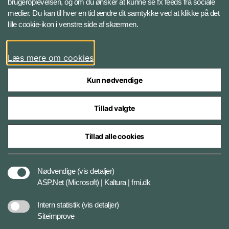
brugeroplevelsen, og om du ønsker at kunne se fx feeds fra sociale
medier. Du kan til hver en tid ændre dit samtykke ved at klikke på det
Instagram
lille cookie-ikon i venstre side af skærmen.
YouTube
Læs mere om cookies
Kun nødvendige
Tillad valgte
Styrelser og myndigheder under Forsvarsministeriet
Tillad alle cookies
Cookiepolitik
Nødvendige
(vis detaljer)
ASP.Net (Microsoft) | Kaltura | fmi.dk
Tilgængelighedserklæring
Intern statistik
(vis detaljer)
Siteimprove
Privatlivspolitik og databeskyttelse