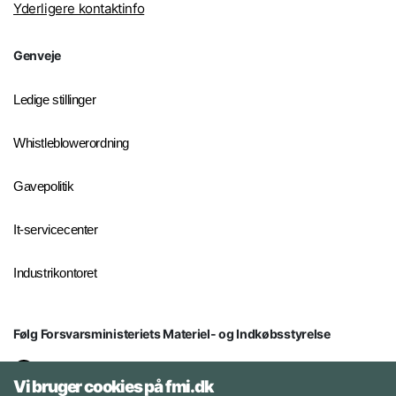
Yderligere kontaktinfo
Genveje
Ledige stillinger
Whistleblowerordning
Gavepolitik
It-servicecenter
Industrikontoret
Følg Forsvarsministeriets Materiel- og Indkøbsstyrelse
LinkedIn
Vi bruger cookies på fmi.dk