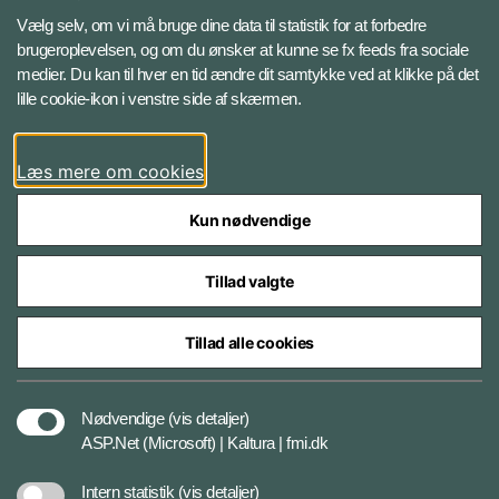
Facebook
Vælg selv, om vi må bruge dine data til statistik for at forbedre
brugeroplevelsen, og om du ønsker at kunne se fx feeds fra sociale
medier. Du kan til hver en tid ændre dit samtykke ved at klikke på det
Instagram
lille cookie-ikon i venstre side af skærmen.
YouTube
Læs mere om cookies
Kun nødvendige
Tillad valgte
Styrelser og myndigheder under Forsvarsministeriet
Tillad alle cookies
Cookiepolitik
Nødvendige
(vis detaljer)
ASP.Net (Microsoft) | Kaltura | fmi.dk
Tilgængelighedserklæring
Intern statistik
(vis detaljer)