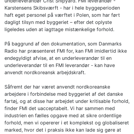
underleverandør Crist Shipyard. FMI leverandør -
Karstensens Skibsværft - har i hele byggeperioden
haft eget personel på værftet i Polen, som har ført
dagligt tilsyn med byggeriet – efter det oplyste
ligeledes uden at iagttage mistænkelige forhold.
På baggrund af den dokumentation, som Danmarks
Radio har præsenteret FMI for, kan FMI imidlertid ikke
endegyldigt afvise, at en underleverandør til en
underleverandør til en FMI leverandør - kan have
anvendt nordkoreansk arbejdskraft.
Såfremt der har været anvendt nordkoreanske
arbejdere i forbindelse med byggeriet af det danske
fartøj, og at disse har arbejdet under kritisable forhold,
finder FMI det uacceptabelt. Vi har sammen med
industrien en fælles opgave med at sikre ordentlige
forhold, men vi opererer i et komplekst og globaliseret
marked, hvor det i praksis ikke kan lade sig gøre at