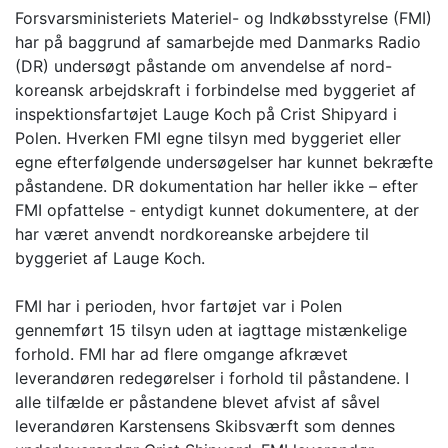
Forsvarsministeriets Materiel- og Indkøbsstyrelse (FMI)
har på baggrund af samarbejde med Danmarks Radio
(DR) undersøgt påstande om anvendelse af nord-
koreansk arbejdskraft i forbindelse med byggeriet af
inspektionsfartøjet Lauge Koch på Crist Shipyard i
Polen. Hverken FMI egne tilsyn med byggeriet eller
egne efterfølgende undersøgelser har kunnet bekræfte
påstandene. DR dokumentation har heller ikke – efter
FMI opfattelse - entydigt kunnet dokumentere, at der
har været anvendt nordkoreanske arbejdere til
byggeriet af Lauge Koch.
FMI har i perioden, hvor fartøjet var i Polen
gennemført 15 tilsyn uden at iagttage mistænkelige
forhold. FMI har ad flere omgange afkrævet
leverandøren redegørelser i forhold til påstandene. I
alle tilfælde er påstandene blevet afvist af såvel
leverandøren Karstensens Skibsværft som dennes