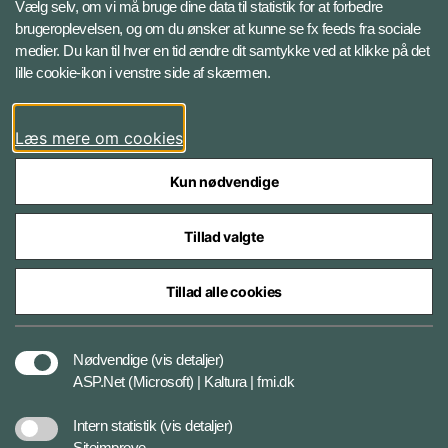
Facebook
Vælg selv, om vi må bruge dine data til statistik for at forbedre
brugeroplevelsen, og om du ønsker at kunne se fx feeds fra sociale
medier. Du kan til hver en tid ændre dit samtykke ved at klikke på det
Instagram
lille cookie-ikon i venstre side af skærmen.
YouTube
Læs mere om cookies
Kun nødvendige
Tillad valgte
Styrelser og myndigheder under Forsvarsministeriet
Tillad alle cookies
Cookiepolitik
Nødvendige
(vis detaljer)
ASP.Net (Microsoft) | Kaltura | fmi.dk
Tilgængelighedserklæring
Intern statistik
(vis detaljer)
Siteimprove