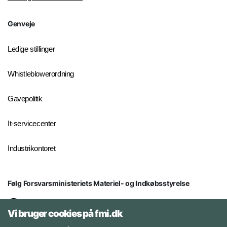
Genveje
Ledige stillinger
Whistleblowerordning
Gavepolitik
It-servicecenter
Industrikontoret
Følg Forsvarsministeriets Materiel- og Indkøbsstyrelse
LinkedIn
Vi bruger cookies på fmi.dk