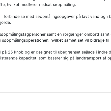
te, hvilket medfører nedsat søopmåling.
s i forbindelse med søopmålingsopgaver på lavt vand og i 
jorde.
o søopmålingsfagpersoner samt en rorgænger ombord samtidi
søopmålingsoperationen, hvilket samlet set vil bidrage til 
d på 25 knob og er designet til ubegrænset sejlads i indre
eksisterende kapacitet, som baserer sig på landtransport af 