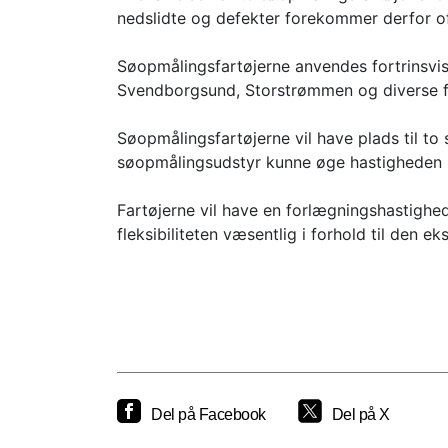
nedslidte og defekter forekommer derfor of
Søopmålingsfartøjerne anvendes fortrinsvi
Svendborgsund, Storstrømmen og diverse f
Søopmålingsfartøjerne vil have plads til t
søopmålingsudstyr kunne øge hastigheden i 
Fartøjerne vil have en forlægningshastighe
fleksibiliteten væsentlig i forhold til den 
Del på Facebook
Del på X