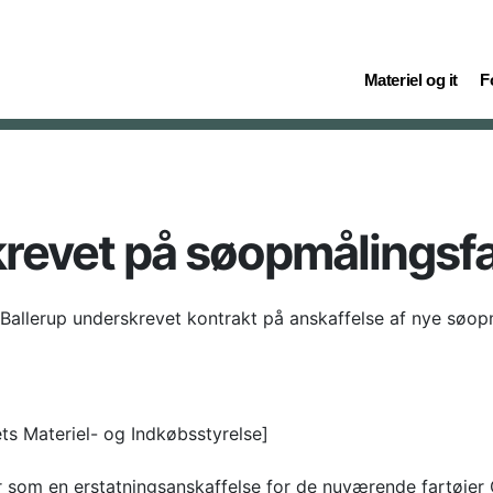
(current)
(c
Materiel og it
F
revet på søopmålingsfa
Ballerup underskrevet kontrakt på anskaffelse af nye søopm
ets Materiel- og Indkøbsstyrelse]
r som en erstatningsanskaffelse for de nuværende fartøjer 