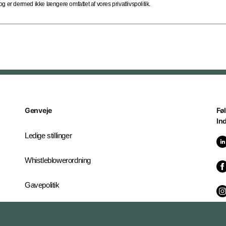
 er dermed ikke længere omfattet af vores privatlivspolitik.
Genveje
Fø
In
Ledige stillinger
Whistleblowerordning
Gavepolitik
It-servicecenter