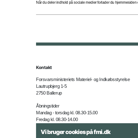
Når du deler indhold på sociale medier forlader du hjemmesiden og
Kontakt
Forsvarsministeriets Materiel- og Indkøbsstyrelse
Lautrupbjerg 1-5
2750 Ballerup
Åbningstider
Mandag - torsdag kl. 08.30-15.00
Fredag kl. 08.30-14.00
Vi bruger cookies på fmi.dk
Telefon: +45 7281 4000