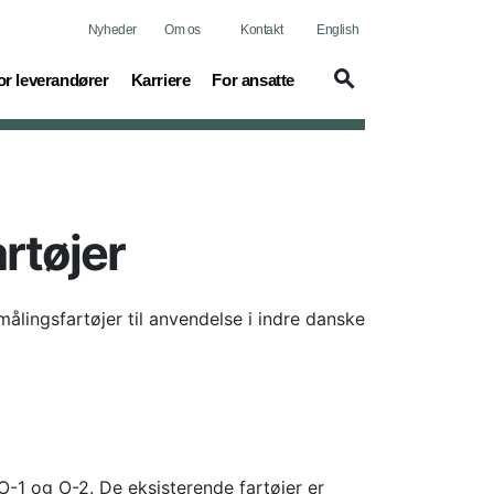
Nyheder
Om os
Kontakt
English
urrent)
(current)
or leverandører
Karriere
For ansatte
rtøjer
ålingsfartøjer til anvendelse i indre danske
O-1 og O-2. De eksisterende fartøjer er