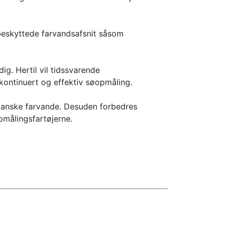
beskyttede farvandsafsnit såsom
g. Hertil vil tidssvarende
kontinuert og effektiv søopmåling.
 danske farvande. Desuden forbedres
opmålingsfartøjerne.