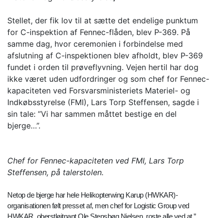
Stellet, der fik lov til at sætte det endelige punktum
for C-inspektion af Fennec-flåden, blev P-369. På
samme dag, hvor ceremonien i forbindelse med
afslutning af C-inspektionen blev afholdt, blev P-369
fundet i orden til prøveflyvning. Vejen hertil har dog
ikke været uden udfordringer og som chef for Fennec-
kapaciteten ved Forsvarsministeriets Materiel- og
Indkøbsstyrelse (FMI), Lars Torp Steffensen, sagde i
sin tale: ”Vi har sammen måttet bestige en del
bjerge…”.
Chef for Fennec-kapaciteten ved FMI, Lars Torp
Steffensen, på talerstolen.
Netop de bjerge har hele Helikopterwing Karup (HWKAR)-
organisationen følt presset af, men chef for Logistic Group ved
HWKAR, oberstløjtnant Ole Stensbøg Nielsen, roste alle ved at ”…