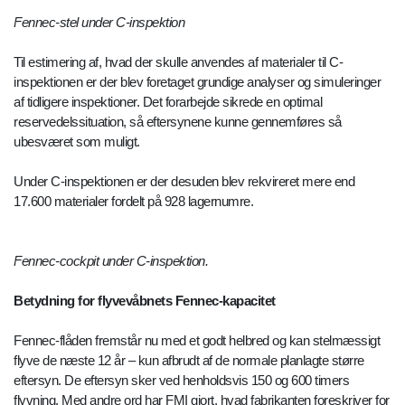
Fennec-stel under C-inspektion
Til estimering af, hvad der skulle anvendes af materialer til C-
inspektionen er der blev foretaget grundige analyser og simuleringer
af tidligere inspektioner. Det forarbejde sikrede en optimal
reservedelssituation, så eftersynene kunne gennemføres så
ubesværet som muligt.
Under C-inspektionen er der desuden blev rekvireret mere end
17.600 materialer fordelt på 928 lagernumre.
Fennec-cockpit under C-inspektion.
Betydning for flyvevåbnets Fennec-kapacitet
Fennec-flåden fremstår nu med et godt helbred og kan stelmæssigt
flyve de næste 12 år – kun afbrudt af de normale planlagte større
eftersyn. De eftersyn sker ved henholdsvis 150 og 600 timers
flyvning. Med andre ord har FMI gjort, hvad fabrikanten foreskriver for