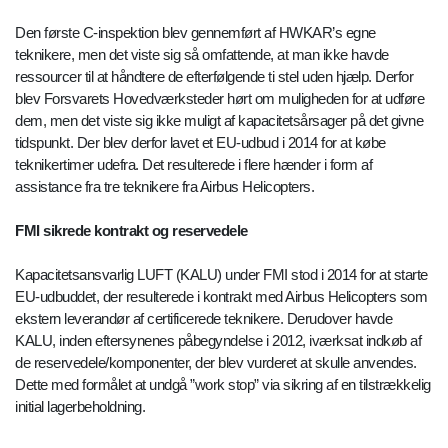
Den første C-inspektion blev gennemført af HWKAR’s egne
teknikere, men det viste sig så omfattende, at man ikke havde
ressourcer til at håndtere de efterfølgende ti stel uden hjælp. Derfor
blev Forsvarets Hovedværksteder hørt om muligheden for at udføre
dem, men det viste sig ikke muligt af kapacitetsårsager på det givne
tidspunkt. Der blev derfor lavet et EU-udbud i 2014 for at købe
teknikertimer udefra. Det resulterede i flere hænder i form af
assistance fra tre teknikere fra Airbus Helicopters.
FMI sikrede kontrakt og reservedele
Kapacitetsansvarlig LUFT (KALU) under FMI stod i 2014 for at starte
EU-udbuddet, der resulterede i kontrakt med Airbus Helicopters som
ekstern leverandør af certificerede teknikere. Derudover havde
KALU, inden eftersynenes påbegyndelse i 2012, iværksat indkøb af
de reservedele/komponenter, der blev vurderet at skulle anvendes.
Dette med formålet at undgå ”work stop” via sikring af en tilstrækkelig
initial lagerbeholdning.