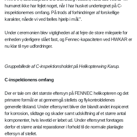
humøret ikke har fejlet noget, når I har husket undertegnet på C-
inspektionernes omfang. På trods af forhindringer af forskellige
karakter, nåede vi ved fælles hjælp i mål.”.
Under ceremonien blev vigtigheden af at fejre de store milepæle for
enheden yderligere slået fast, og Fennec-kapaciteten ved HWKAR er
nu klar til nye udfordringer.
Gruppebillede af C-inspektionsholdet på Helikopterwing Karup.
C-inspektionens omfang
Der er tale om det største eftersyn på FENNEC helikopteren og det
primære formål er at gennemgå stellets og flykontroldelenes
generelle tilstand. Under eftersynet bliver der blandt andet inspiceret
for korrosion, slidtage og skader samt udskiftning af et større antal
komponenter, hvis levetid er løbet ud. Under eftersynet foretages
derfor et større antal reparationer i forhold til de normale planlagte
eftersyn af stellet.