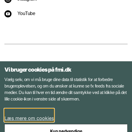
YouTube
Kontakt
Vi bruger cookies på fmi.dk
Cyberdivisionen
Vælg selv, om vi må bruge dine data til statistik for at forbedre
Helseholmen 1
brugeroplevelsen, og om du ønsker at kunne se fx feeds fra sociale
2650 Hvidovre
medier. Du kan til hver en tid ændre dit samtykke ved at klikke på det
lille cookie-ikon i venstre side af skærmen.
It-servicecenter
Telefon: 728 59900
Læs mere om cookies
Kun nødvendige