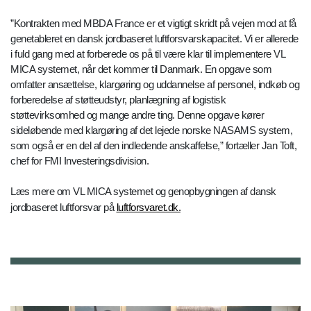
”Kontrakten med MBDA France er et vigtigt skridt på vejen mod at få
genetableret en dansk jordbaseret luftforsvarskapacitet. Vi er allerede
i fuld gang med at forberede os på til være klar til implementere VL
MICA systemet, når det kommer til Danmark. En opgave som
omfatter ansættelse, klargøring og uddannelse af personel, indkøb og
forberedelse af støtteudstyr, planlægning af logistisk
støttevirksomhed og mange andre ting. Denne opgave kører
sideløbende med klargøring af det lejede norske NASAMS system,
som også er en del af den indledende anskaffelse,” fortæller Jan Toft,
chef for FMI Investeringsdivision.
Læs mere om VL MICA systemet og genopbygningen af dansk
jordbaseret luftforsvar på
luftforsvaret.dk.