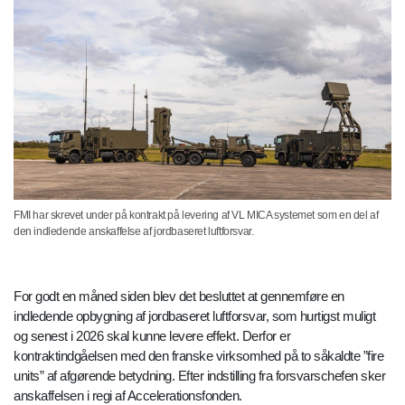
FMI har skrevet under på kontrakt på levering af VL MICA systemet som en del af
den indledende anskaffelse af jordbaseret luftforsvar.
For godt en måned siden blev det besluttet at gennemføre en
indledende opbygning af jordbaseret luftforsvar, som hurtigst muligt
og senest i 2026 skal kunne levere effekt. Derfor er
kontraktindgåelsen med den franske virksomhed på to såkaldte ”fire
units” af afgørende betydning. Efter indstilling fra forsvarschefen sker
anskaffelsen i regi af Accelerationsfonden.