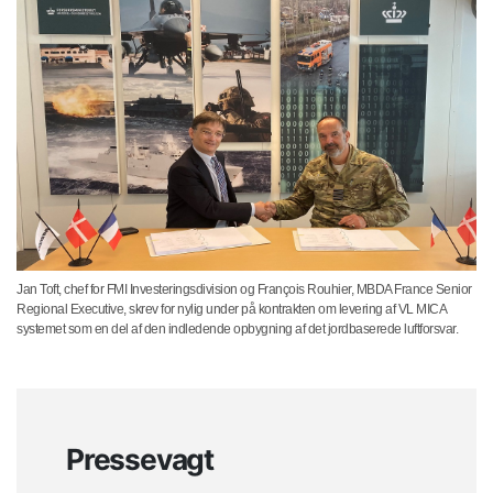
Jan Toft, chef for FMI Investeringsdivision og François Rouhier, MBDA France Senior
Regional Executive, skrev for nylig under på kontrakten om levering af VL MICA
systemet som en del af den indledende opbygning af det jordbaserede luftforsvar.
Pressevagt