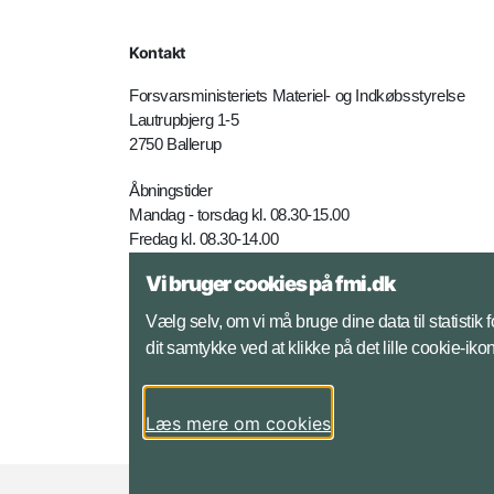
Kontakt
Forsvarsministeriets Materiel- og Indkøbsstyrelse
Lautrupbjerg 1-5
2750 Ballerup
Åbningstider
Mandag - torsdag kl. 08.30-15.00
Fredag kl. 08.30-14.00
Vi bruger cookies på fmi.dk
Telefon: +45 7281 4000
E-mail:
fmi@mil.dk
Vælg selv, om vi må bruge dine data til statistik
dit samtykke ved at klikke på det lille cookie-ik
Yderligere kontaktinfo
Læs mere om cookies