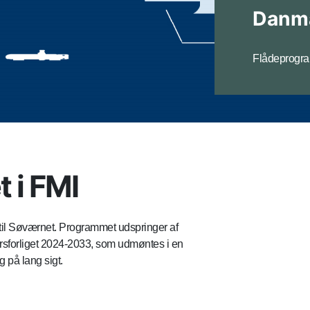
Danma
Flådeprogra
 i FMI
til Søværnet. Programmet udspringer af
arsforliget 2024-2033, som udmøntes i en
 på lang sigt.