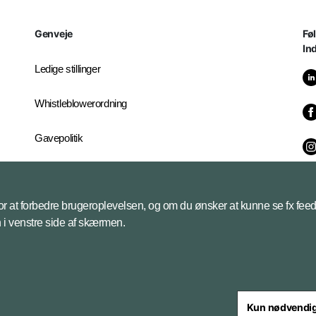
Genveje
Fø
In
Ledige stillinger
Whistleblowerordning
Gavepolitik
It-servicecenter
 for at forbedre brugeroplevelsen, og om du ønsker at kunne se fx feed
Industrikontoret
on i venstre side af skærmen.
Kun nødvendi