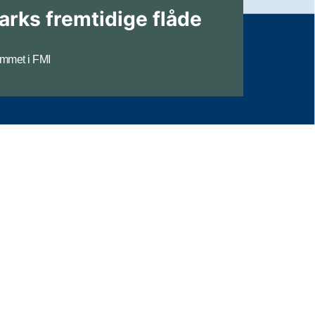
rks fremtidige flåde
mmet i FMI