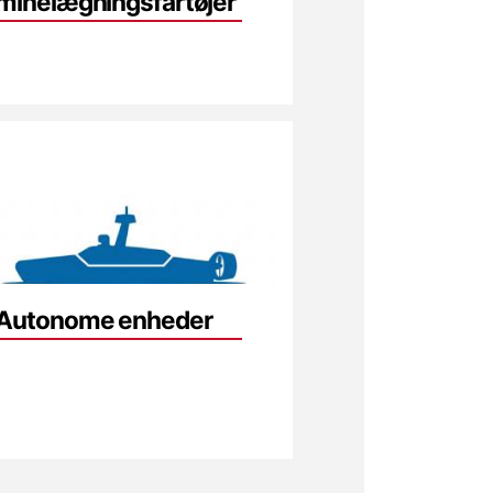
minelægnings­fartøjer
Autonome enheder