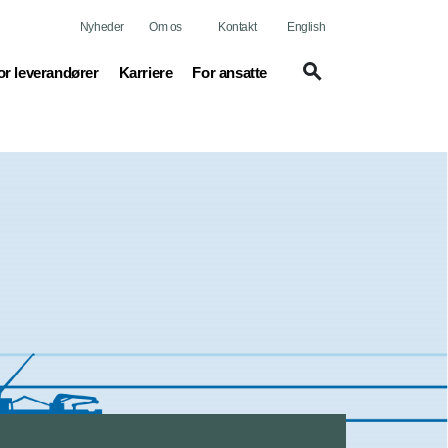
Nyheder
Om os
Kontakt
English
urrent)
(current)
or leverandører
Karriere
For ansatte