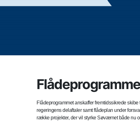
Flådeprogrammet
Flådeprogrammet anskaffer fremtidssikrede skibe 
regeringens delaftaler samt flådeplan under forsv
række projekter, der vil styrke Søværnet både nu og