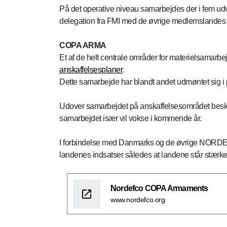
På det operative niveau samarbejdes der i fem 
delegation fra FMI med de øvrige medlemslandes m
COPA ARMA
Et af de helt centrale områder for materielsam
anskaffelsesplaner
.
Dette samarbejde har blandt andet udmøntet sig i 
Udover samarbejdet på anskaffelsesområdet beskæ
samarbejdet især vil vokse i kommende år.
I forbindelse med Danmarks og de øvrige NOR
landenes indsatser således at landene står stærker
Nordefco COPA Armaments
www.nordefco.org