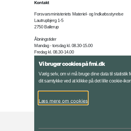
Kontakt
Forsvarsministeriets Materiel- og Indkøbsstyrelse
Lautrupbjerg 1-5
2750 Ballerup
Åbningstider
Mandag - torsdag kl. 08.30-15.00
Fredag kl. 08.30-14.00
Vi bruger cookies på fmi.dk
Telefon: +45 7281 4000
E-mail:
fmi@mil.dk
Vælg selv, om vi må bruge dine data til statistik
dit samtykke ved at klikke på det lille cookie-ik
Yderligere kontaktinfo
Læs mere om cookies
Styrelser og myndigheder under Forsvarsmini