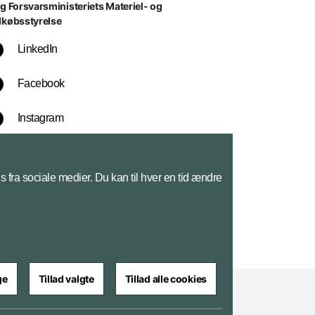
lg Forsvarsministeriets Materiel- og
dkøbsstyrelse
LinkedIn
Facebook
Instagram
YouTube
s fra sociale medier. Du kan til hver en tid ændre
ge
Tillad valgte
Tillad alle cookies