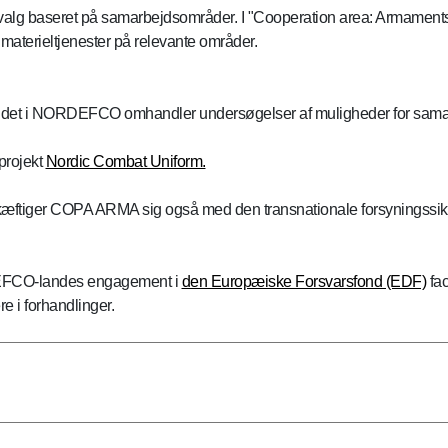
udvalg baseret på samarbejdsområder. I "Cooperation area: Armam
aterieltjenester på relevante områder.
arbejdet i NORDEFCO omhandler undersøgelser af muligheder for sa
projekt
Nordic Combat Uniform.
ftiger COPA ARMA sig også med den transnationale forsyningssikke
DEFCO-landes engagement i
den Europæiske Forsvarsfond (EDF)
fac
e i forhandlinger.