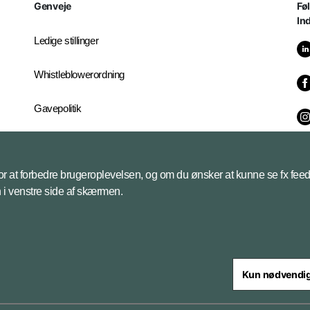
Genveje
Fø
In
Ledige stillinger
Whistleblowerordning
Gavepolitik
It-servicecenter
 for at forbedre brugeroplevelsen, og om du ønsker at kunne se fx feed
Industrikontoret
on i venstre side af skærmen.
Kun nødvendi
steriet