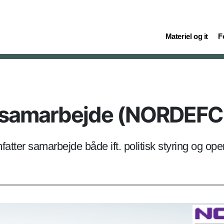
(current)
(c
Materiel og it
F
rssamarbejde (NORDEF
r samarbejde både ift. politisk styring og ope