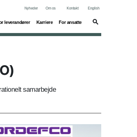
Nyheder
Om os
Kontakt
English
urrent)
(current)
or leverandører
Karriere
For ansatte
CO)
rationelt samarbejde