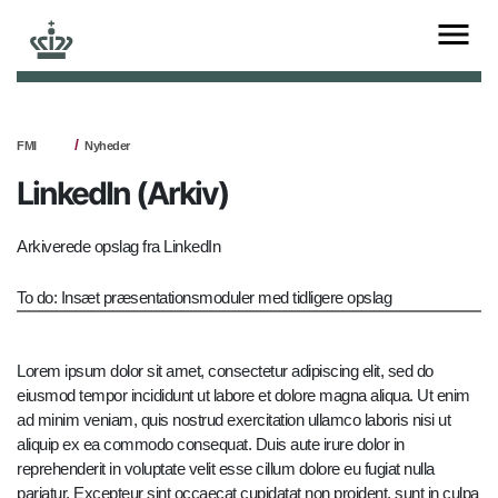
FMI
Nyheder
LinkedIn (Arkiv)
Arkiverede opslag fra LinkedIn
To do: Insæt præsentationsmoduler med tidligere opslag
Lorem ipsum dolor sit amet, consectetur adipiscing elit, sed do
eiusmod tempor incididunt ut labore et dolore magna aliqua. Ut enim
ad minim veniam, quis nostrud exercitation ullamco laboris nisi ut
aliquip ex ea commodo consequat. Duis aute irure dolor in
reprehenderit in voluptate velit esse cillum dolore eu fugiat nulla
pariatur. Excepteur sint occaecat cupidatat non proident, sunt in culpa