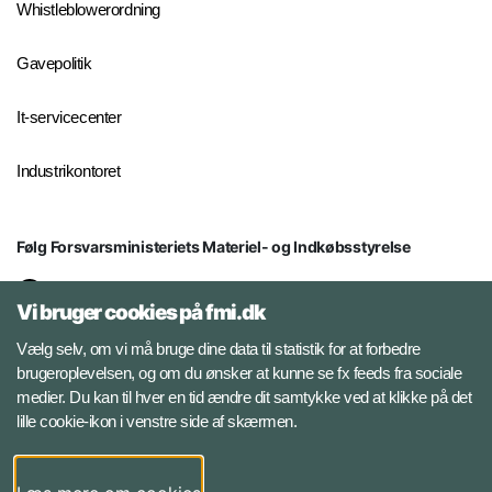
Whistleblowerordning
Gavepolitik
It-servicecenter
Industrikontoret
Følg Forsvarsministeriets Materiel- og Indkøbsstyrelse
LinkedIn
Vi bruger cookies på fmi.dk
Facebook
Vælg selv, om vi må bruge dine data til statistik for at forbedre
brugeroplevelsen, og om du ønsker at kunne se fx feeds fra sociale
medier. Du kan til hver en tid ændre dit samtykke ved at klikke på det
Instagram
lille cookie-ikon i venstre side af skærmen.
YouTube