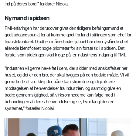
ind på deres bord,” forklarer Nicolai.
Ny mand i spidsen
FMI-erfaringen har derudover givet den tidligere befalingsmand et
godt udgangspunkt for at komme godt fra land i stillingen som chef for
Industrikontoret. Godt en måned inde i jobbet har den nyslåede chef
allerede identificeret nogle prioriteter for sin første tid i spidsen. Det
første, som afdelingen skal kigge på, er industriens indgang til FMI.
”Industrien vil gerne have fat i dem, der sidder med anskaffelser her i
huset, og det er den bro, der skal bygges på den bedste måde. Vi vil
gerne finde et værktøj, der både kan strømline og digitalisere
modtagelsen af henvendelser fra industrien, og samtidig give en
bedre gennemsigtighed, så virksomhederne kan følge med i
behandlingen af deres henvendelse og se, hvor langt den er i
systemet,” fortæller Nicolai.