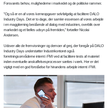
Forsvarets behov, mulighederne i markedet og de politiske rammer.
”Og så er en af vores kerneopgaver selvfølgelig at facilitere DALO
Industry Days. Det er to dage, der samler essensen af vores arbejde
i en maggiterning bestående af dialog med industrien, overblik over
markedet og et fælles udsyn på fremtiden,” fortæller Nicolai
Andersen.
Udover alle de fremvisninger og demoer af grej, der foregår på DALO
Industry Days understøtter Industrikontoret også
forretningsområderne internt i FMI ved at facilitere tests af materiel
inden eventuelle anskaffelsesprocesser sættes i værk. Her er det
vigtigt med en god forståelse for hinandens arbejde internt i FMI.