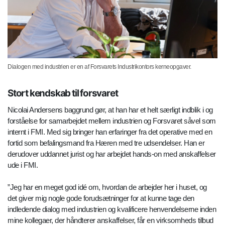
Dialogen med industrien er en af Forsvarets Industrikontors kerneopgaver.
Stort kendskab til forsvaret
Nicolai Andersens baggrund gør, at han har et helt særligt indblik i og
forståelse for samarbejdet mellem industrien og Forsvaret såvel som
internt i FMI. Med sig bringer han erfaringer fra det operative med en
fortid som befalingsmand fra Hæren med tre udsendelser. Han er
derudover uddannet jurist og har arbejdet hands-on med anskaffelser
ude i FMI.
”Jeg har en meget god idé om, hvordan de arbejder her i huset, og
det giver mig nogle gode forudsætninger for at kunne tage den
indledende dialog med industrien og kvalificere henvendelserne inden
mine kollegaer, der håndterer anskaffelser, får en virksomheds tilbud