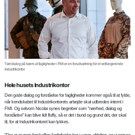
Tæt dialog på tværs af fagligheder i FMI er en forudsætning for et velfungerende
Industrikontor.
Hele husets Industrikontor
Den gode dialog og forståelse for fagligheder kommer også til at fylde,
når kendskabet til Industrikontorets arbejde skal udbredes internt i
FMI. Og selvom Nicolai synes begreber som ”nærhed, dialog og
forståelse” kan blive lidt fluffy, så er det i bund og grund det, der skal
til, for at Industrikontoret kan lykkes.
”Der er mange forskellige fagligheder her i vores afdeling, og vi prøver