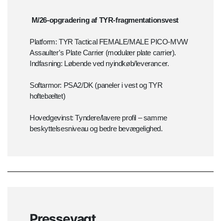
M/26-opgradering af TYR-fragmentationsvest
Platform: TYR Tactical FEMALE/MALE PICO-MVW
Assaulter’s Plate Carrier (modulær plate carrier).
Indfasning: Løbende ved nyindkøb/leverancer.
Softarmor: PSA2/DK (paneler i vest og TYR
hoftebæltet)
Hovedgevinst: Tyndere/lavere profil – samme
beskyttelsesniveau og bedre bevægelighed.
Pressevagt