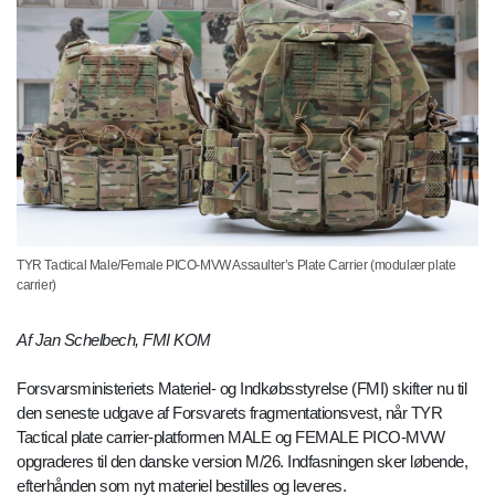
TYR Tactical Male/Female PICO-MVW Assaulter’s Plate Carrier (modulær plate
carrier)
Af Jan Schelbech, FMI KOM
Forsvarsministeriets Materiel- og Indkøbsstyrelse (FMI) skifter nu til
den seneste udgave af Forsvarets fragmentationsvest, når TYR
Tactical plate carrier-platformen MALE og FEMALE PICO-MVW
opgraderes til den danske version M/26. Indfasningen sker løbende,
efterhånden som nyt materiel bestilles og leveres.