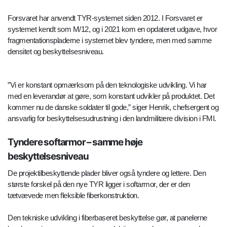
Forsvaret har anvendt TYR-systemet siden 2012. I Forsvaret er
systemet kendt som M/12, og i 2021 kom en opdateret udgave, hvor
fragmentationspladerne i systemet blev tyndere, men med samme
densitet og beskyttelsesniveau.
”Vi er konstant opmærksom på den teknologiske udvikling. Vi har
med en leverandør at gøre, som konstant udvikler på produktet. Det
kommer nu de danske soldater til gode,” siger Henrik, chefsergent og
ansvarlig for beskyttelsesudrustning i den landmilitære division i FMI.
Tyndere softarmor – samme høje
beskyttelsesniveau
De projektilbeskyttende plader bliver også tyndere og lettere. Den
største forskel på den nye TYR ligger i softarmor, der er den
tætvævede men fleksible fiberkonstruktion.
Den tekniske udvikling i fiberbaseret beskyttelse gør, at panelerne