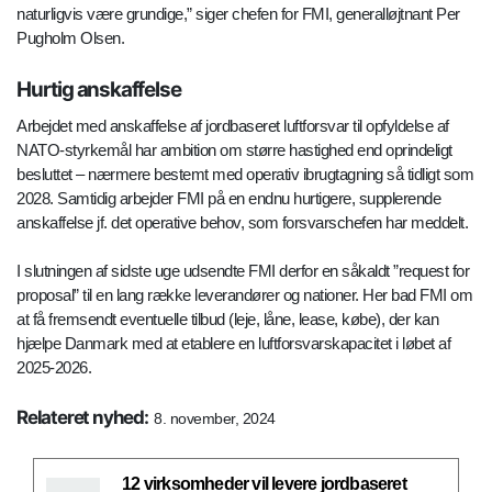
naturligvis være grundige,” siger chefen for FMI, generalløjtnant Per
Pugholm Olsen.
Hurtig anskaffelse
Arbejdet med anskaffelse af jordbaseret luftforsvar til opfyldelse af
NATO-styrkemål har ambition om større hastighed end oprindeligt
besluttet – nærmere bestemt med operativ ibrugtagning så tidligt som
2028. Samtidig arbejder FMI på en endnu hurtigere, supplerende
anskaffelse jf. det operative behov, som forsvarschefen har meddelt.
I slutningen af sidste uge udsendte FMI derfor en såkaldt ”request for
proposal” til en lang række leverandører og nationer. Her bad FMI om
at få fremsendt eventuelle tilbud (leje, låne, lease, købe), der kan
hjælpe Danmark med at etablere en luftforsvarskapacitet i løbet af
2025-2026.
Relateret nyhed:
8. november, 2024
12 virksomheder vil levere jordbaseret