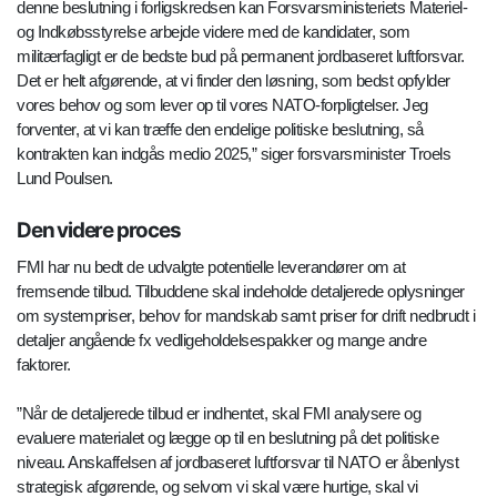
denne beslutning i forligskredsen kan Forsvarsministeriets Materiel-
og Indkøbsstyrelse arbejde videre med de kandidater, som
militærfagligt er de bedste bud på permanent jordbaseret luftforsvar.
Det er helt afgørende, at vi finder den løsning, som bedst opfylder
vores behov og som lever op til vores NATO-forpligtelser. Jeg
forventer, at vi kan træffe den endelige politiske beslutning, så
kontrakten kan indgås medio 2025,” siger forsvarsminister Troels
Lund Poulsen.
Den videre proces
FMI har nu bedt de udvalgte potentielle leverandører om at
fremsende tilbud. Tilbuddene skal indeholde detaljerede oplysninger
om systempriser, behov for mandskab samt priser for drift nedbrudt i
detaljer angående fx vedligeholdelsespakker og mange andre
faktorer.
”Når de detaljerede tilbud er indhentet, skal FMI analysere og
evaluere materialet og lægge op til en beslutning på det politiske
niveau. Anskaffelsen af jordbaseret luftforsvar til NATO er åbenlyst
strategisk afgørende, og selvom vi skal være hurtige, skal vi