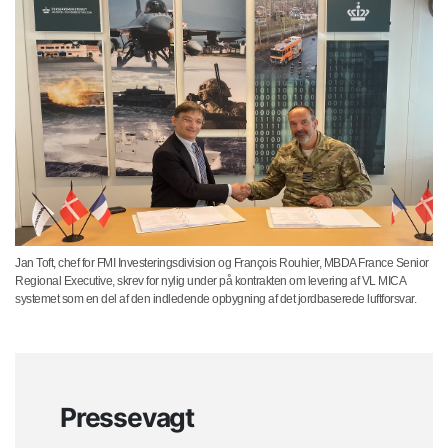
Jan Toft, chef for FMI Investeringsdivision og François Rouhier, MBDA France Senior
Regional Executive, skrev for nylig under på kontrakten om levering af VL MICA
systemet som en del af den indledende opbygning af det jordbaserede luftforsvar.
Pressevagt