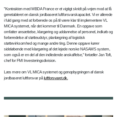
”Kontrakten med MBDA France er et vigtigt skridt på vejen mod at få
genetableret en dansk jordbaseret luftforsvarskapacitet. Vi er allerede
i fuld gang med at forberede os på til være klar til implementere VL
MICA systemet, når det kommer til Danmark. En opgave som
omfatter ansættelse, klargøring og uddannelse af personel, indkøb og
forberedelse af støtteudstyr, planlægning af logistisk
støttevirksomhed og mange andre ting. Denne opgave kører
sideløbende med klargøring af det lejede norske NASAMS system,
som også er en del af den indledende anskaffelse,” fortæller Jan Toft,
chef for FMI Investeringsdivision.
Læs mere om VL MICA systemet og genopbygningen af dansk
jordbaseret luftforsvar på
luftforsvaret.dk.