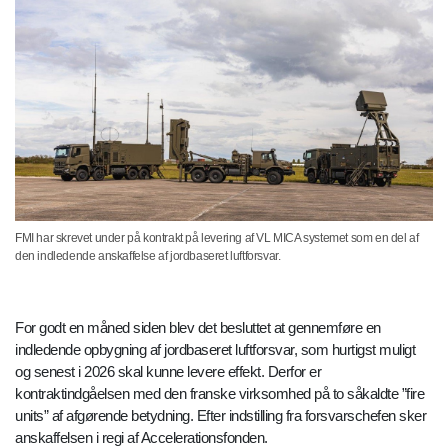
FMI har skrevet under på kontrakt på levering af VL MICA systemet som en del af
den indledende anskaffelse af jordbaseret luftforsvar.
For godt en måned siden blev det besluttet at gennemføre en
indledende opbygning af jordbaseret luftforsvar, som hurtigst muligt
og senest i 2026 skal kunne levere effekt. Derfor er
kontraktindgåelsen med den franske virksomhed på to såkaldte ”fire
units” af afgørende betydning. Efter indstilling fra forsvarschefen sker
anskaffelsen i regi af Accelerationsfonden.