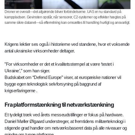
Droner er overalt—det afgørende bliver forbindelserne. UAS er nu standard på
kamppladsen. Gevinsten opstår, når sensorer, C2-systemer og effekter hægtes på
samme sikre datanet—så efterretning kan omsættes til handling hurtigt og ansvarligt.
Krigens lektier ses også i historierne ved standene, hvor et voksende
antal ukrainske virksomheder deltager.
”For virksomheder er det et kvalitetsstempel at være ‘testet i
Ukraine’,” som han siger.
Budskabet om “Defend Europe” viser, at europæiske nationer vil
bygge egen teknologisk selvforsyning på baggrund af
krigserfaringerne .
Fra platformstænkning til netværkstænkning
Et tydeligt træk ved årets messeudstillinger er fokus på hardware.
Daniel Møller Ølgaard understreger, at fremtidens militærteknologi i
stigende grad handler om netværksbaseret data på alle niveauer og
mindre om tunge platforme.