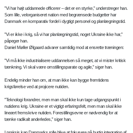
”Vi har højt uddannede officerer – det er en styrke,” understreger han.
Som lille, velorganiseret nation med begrænsede budgetter har
Danmark en komparativ fordel i dygtigt personel og planlægningstid.
”Vi er ikke i krig, så vi har planlægningstid, noget Ukraine ikke har,”
påpeger han.
Daniel Møller Ølgaard advarer samtidig mod at ensrette træningen:
”Vi må ikke industrialisere uddannelsen så meget, at vi mister kritisk
tænkning. Vi skal være omstillingsparate og agile,” siger han.
Endelig minder han om, at man ikke kan bygge fremtidens
krigsførelse ved at projicere nutiden.
”Teknologi forandrer, men man skal ikke kun tage udgangspunkt i
nutidens krig. Ukraine er et vigtigt erfaringsfelt, men man skal ikke
lineært fremskrive nutiden. Forestillingsevne er nødvendig for at
tænke radikalt anderledes,” siger han.
I praksis kan Danmarks rolle blive at fokusere på hurtig integration af