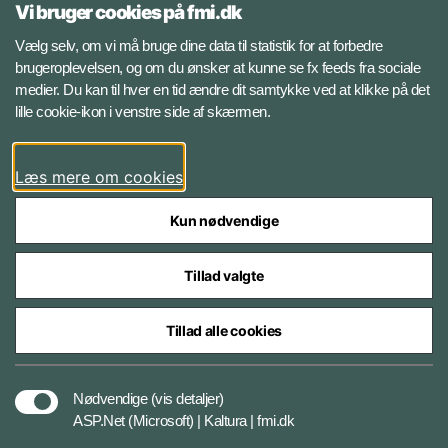
Vi bruger cookies på fmi.dk
Facebook
Vælg selv, om vi må bruge dine data til statistik for at forbedre
brugeroplevelsen, og om du ønsker at kunne se fx feeds fra sociale
medier. Du kan til hver en tid ændre dit samtykke ved at klikke på det
Instagram
lille cookie-ikon i venstre side af skærmen.
YouTube
Læs mere om cookies
Kun nødvendige
Tillad valgte
Styrelser og myndigheder under Forsvarsministeriet
Tillad alle cookies
Cookiepolitik
Nødvendige
(vis detaljer)
ASP.Net (Microsoft) | Kaltura | fmi.dk
Tilgængelighedserklæring