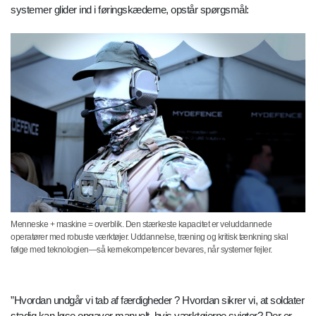
systemer glider ind i føringskæderne, opstår spørgsmål:
Menneske + maskine = overblik. Den stærkeste kapacitet er veluddannede
operatører med robuste værktøjer. Uddannelse, træning og kritisk tænkning skal
følge med teknologien—så kernekompetencer bevares, når systemer fejler.
”Hvordan undgår vi tab af færdigheder ? Hvordan sikrer vi, at soldater
stadig kan løse opgaver manuelt, hvis værktøjerne svigter? Der er