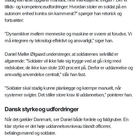
tillids- og kompetenceudfordringer: Hvordan stoler en soldat på en
autonom enhed kontra sin kammerat?” spørger han retorisk og
fortsætter:
”Dynamikker mellem menneske og maskine er svære at forudse. Vi
må integrere ny teknologi effektivt og ansvarligt,” siger han.
Daniel Møller Ølgaard understreger, at soldaternes selvtillid er
afgørende: ”Soldater vil ikke føle sig trygge ved at gå i krig med
redskaber, de ikke kan stole 100 procent på. Derfor er uddannelse og
ansvarlig anvendelse centralt,” slår han fast.
”Soldater skal stadig kunne planlægge og kæmpe manuelt, når
systemer svigter. Det stiller store krav til uddannelsen,” pointerer han.
Dansk styrke og udfordringer
Når det gælder Danmark, ser Daniel både fordele og faldgruber. En
klar styrke er det høje uddannelsesniveau blandt officerer,
befalingsmænd og soldater.