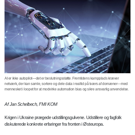
AI er ikke autopilot—det er beslutningsstøtte. Fremtidens kampplads kræver
netværk, der kan samle, sortere og dele data i realtid på tværs af domæner—med
mennesket i loopet for at modvirke automation bias og sikre ansvarlig anvendelse.
Af Jan Schelbech, FMI KOM
Krigen i Ukraine prægede udstillingsgulvene. Udstillere og fagfolk
diskuterede konkrete erfaringer fra fronten i Østeuropa.