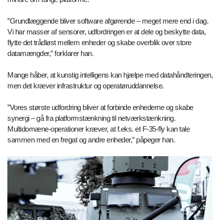
”Grundlæggende bliver software afgørende – meget mere end i dag.
Vi har masser af sensorer, udfordringen er at dele og beskytte data,
flytte det trådløst mellem enheder og skabe overblik over store
datamængder,” forklarer han.
Mange håber, at kunstig intelligens kan hjælpe med datahåndteringen,
men det kræver infrastruktur og operatøruddannelse.
”Vores største udfordring bliver at forbinde enhederne og skabe
synergi – gå fra platformstænkning til netværkstænkning.
Multidomæne-operationer kræver, at f.eks. et F-35-fly kan tale
sammen med en fregat og andre enheder,” påpeger han.