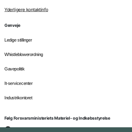
Yderligere kontaktinfo
Genveje
Ledige stillinger
Whistleblowerordning
Gavepolitik
It-servicecenter
Industrikontoret
Følg Forsvarsministeriets Materiel- og Indkøbsstyrelse
LinkedIn