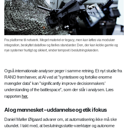
Fra platforme til netværk. Meget materiel er legacy, men kan løftes via modulær
integration, beskyttet dataflow og fælles standarder. Den, der kan koble gamle og
nye systemer hurtigt og sikkert, vinder tempoet i beslutningskæden.
Også internationale analyser peger i samme retning. Et nyt studie fra
RAND fremhæver, at AI ved at ”syntetisere og fortolke enorme
mængder data” kan ”significantly improve decisionmakers’
understanding of the battlespace”, som der står i analysen. Læs
rapporten
her.
AI og mennesket – uddannelse og etik i fokus
Daniel Møller Ølgaard advarer om, at automatisering ikke må ske
ubundet. I takt med, at beslutningsstøtte-værktøjer og autonome