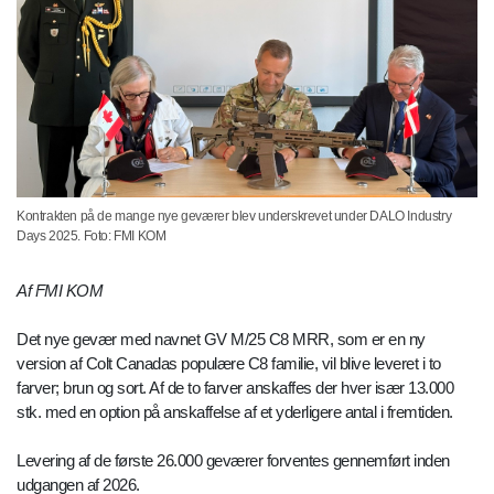
Kontrakten på de mange nye geværer blev underskrevet under DALO Industry
Days 2025. Foto: FMI KOM
Af FMI KOM
Det nye gevær med navnet GV M/25 C8 MRR, som er en ny
version af Colt Canadas populære C8 familie, vil blive leveret i to
farver; brun og sort. Af de to farver anskaffes der hver især 13.000
stk. med en option på anskaffelse af et yderligere antal i fremtiden.
Levering af de første 26.000 geværer forventes gennemført inden
udgangen af 2026.