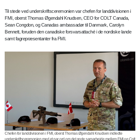
Til stede ved underskriftsceremonien var chefen for landdivisionen i
FMI, oberst Thomas Øgendahl Knudsen, CEO for COLT Canada,
Sean Congdon, og Canadas ambassadør til Danmark, Carolyn
Bennett, foruden den canadiske forsvarsattaché i de nordiske lande
samt fagrepræsentanter fra FMI.
Chefen for landdivisionen i FMI, oberst Thomas Øgendahl Knudsen indledte
underskriftsceremonien med et par ord om det gode samarbejde mellem FMI og Colt