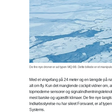
De fire nye droner er ad typen MQ-9B. Dette billede er et manip
Med et vingefang på 24 meter og en længde på n
alt om fly. Kun det manglende cockpit vidner om, at
topmoderne sensorer og signalindhentningsteknolo
mest barske og ugæstfri klimaer. De fire nye lang
Indkøbsstyrelse nu har sikret Forsvaret, er af ty
Systems.