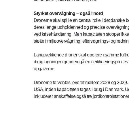
Styrket overvågning – også i nord
Dronerne skal spille en central rolle i det danske
deres lange udholdenhed og præcise overvågningsevne
ved krisehåndtering. Men kapaciteten stopper ikke
støtte i miljøovervågning, eftersøgnings- og rednin
Langtrækkende droner skal operere i samme luftrum 
ibrugtagningen gennemgå en certificeringsproces for
opgaverne.
Dronerne forventes leveret mellem 2028 og 2029. 
USA, inden kapaciteten tages i brug i Danmark. Ud
inkluderer anskaffelse også tre jordkontrolstation