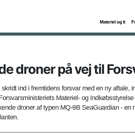
(current)
(c
Materiel og it
F
e droner på vej til Fors
k skridt ind i fremtidens forsvar med en ny aftal
Forsvarsministeriets Materiel- og Indkøbsstyrelse 
kkende droner af typen MQ-9B SeaGuardian - en 
lanten.