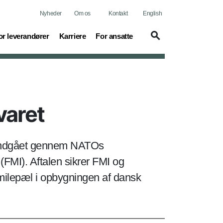
Nyheder
Om os
Kontakt
English
urrent)
(current)
or leverandører
Karriere
For ansatte
varet
e, indgået gennem NATOs
(FMI). Aftalen sikrer FMI og
milepæl i opbygningen af dansk