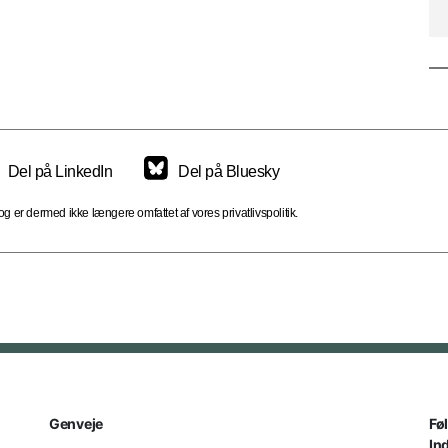
Del på LinkedIn
Del på Bluesky
 er dermed ikke længere omfattet af vores privatlivspolitik.
Genveje
Fø
In