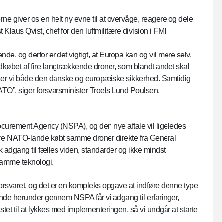
ne giver os en helt ny evne til at overvåge, reagere og dele
laus Qvist, chef for den luftmilitære division i FMI.
nde, og derfor er det vigtigt, at Europa kan og vil mere selv.
ndkøbet af fire langtrækkende droner, som blandt andet skal
rker vi både den danske og europæiske sikkerhed. Samtidig
 NATO”, siger forsvarsminister Troels Lund Poulsen.
urement Agency (NSPA), og den nye aftale vil ligeledes
dre NATO-lande købt samme droner direkte fra General
adgang til fælles viden, standarder og ikke mindst
 samme teknologi.
Forsvaret, og det er en kompleks opgave at indføre denne type
e herunder gennem NSPA får vi adgang til erfaringer,
tet til at lykkes med implementeringen, så vi undgår at starte