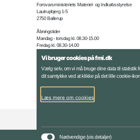
Forsvarsministeriets Materiel- og Indkøbsstyrelse
Lautrupbjerg 1-5
2750 Ballerup
Åbningstider
Mandag - torsdag kl. 08.30-15.00
Fredag kl. 08.30-14.00
Vi bruger cookies på fmi.dk
Telefon: +45 7281 4000
E-mail:
fmi@mil.dk
Vælg selv, om vi må bruge dine data til statistik
dit samtykke ved at klikke på det lille cookie-ik
Yderligere kontaktinfo
Læs mere om cookies
Styrelser og myndigheder under Forsvarsmini
Nødvendige
(vis detaljer)