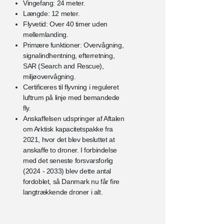
Vingefang: 24 meter.
Længde: 12 meter.
Flyvetid: Over 40 timer uden
mellemlanding.
Primære funktioner: Overvågning,
signalindhentning, efterretning,
SAR (Search and Rescue),
miljøovervågning.
Certificeres til flyvning i reguleret
luftrum på linje med bemandede
fly.
Anskaffelsen udspringer af Aftalen
om Arktisk kapacitetspakke fra
2021, hvor det blev besluttet at
anskaffe to droner. I forbindelse
med det seneste forsvarsforlig
(2024 - 2033) blev dette antal
fordoblet, så Danmark nu får fire
langtrækkende droner i alt.