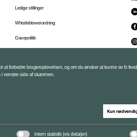
Ledige stillinger
Whistleblowerordning
Gavepolitik
It-servicecenter
 for at forbedre brugeroplevelsen, og om du ønsker at kunne se fx feed
Industrikontoret
on i venstre side af skærmen.
Kun nødvendi
steriet
Intern statistik
(vis detaljer)
Cookiepolitik
Tilgængelighe