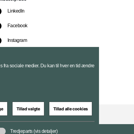
LinkedIn
Facebook
Instagram
YouTube
s fra sociale medier. Du kan til hver en tid ændre
ge
Tillad valgte
Tillad alle cookies
Tredjeparts
(vis detaljer)
dserklæring
Privatlivspolitik og databeskyttelse