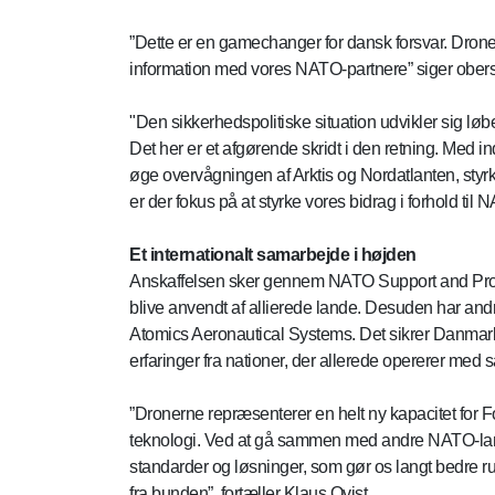
”Dette er en gamechanger for dansk forsvar. Droner
information med vores NATO-partnere” siger oberst K
"Den sikkerhedspolitiske situation udvikler sig løbe
Det her er et afgørende skridt i den retning. Med i
øge overvågningen af Arktis og Nordatlanten, sty
er der fokus på at styrke vores bidrag i forhold til
Et internationalt samarbejde i højden
Anskaffelsen sker gennem NATO Support and Proc
blive anvendt af allierede lande. Desuden har an
Atomics Aeronautical Systems. Det sikrer Danmark 
erfaringer fra nationer, der allerede opererer med
”Dronerne repræsenterer en helt ny kapacitet for 
teknologi. Ved at gå sammen med andre NATO-land
standarder og løsninger, som gør os langt bedre rus
fra bunden”, fortæller Klaus Qvist.