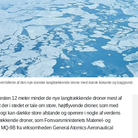
uleret billede af den nye danske langtrækkende drone med dansk kokarde og baggrund.
æsten 12 meter minder de nye langtrækkende droner mest af
 der i stedet er tale om store, højtflyvende droner, som med
gi kan dække store afstande og operere i nogle af verdens
trækkende droner, som Forsvarsministeriets Materiel- og
pen MQ-9B fra virksomheden General Atomics Aeronautical