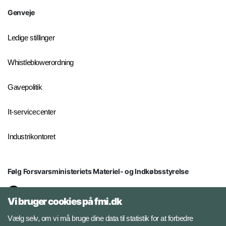
Genveje
Ledige stillinger
Whistleblowerordning
Gavepolitik
It-servicecenter
Industrikontoret
Følg Forsvarsministeriets Materiel- og Indkøbsstyrelse
LinkedIn
Vi bruger cookies på fmi.dk
Facebook
Vælg selv, om vi må bruge dine data til statistik for at forbedre