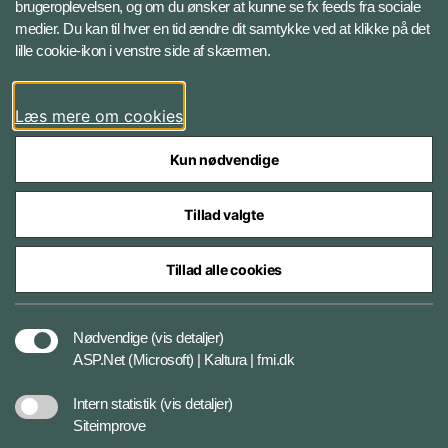
brugeroplevelsen, og om du ønsker at kunne se fx feeds fra sociale
medier. Du kan til hver en tid ændre dit samtykke ved at klikke på det
Instagram
lille cookie-ikon i venstre side af skærmen.
YouTube
Læs mere om cookies
Kun nødvendige
Tillad valgte
Styrelser og myndigheder under Forsvarsministeriet
Tillad alle cookies
Cookiepolitik
Nødvendige
(vis detaljer)
ASP.Net (Microsoft) | Kaltura | fmi.dk
Tilgængelighedserklæring
Intern statistik
(vis detaljer)
Siteimprove