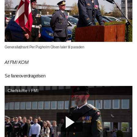
Generalløjtnant Per Pugholm Olsen taler til paraden
Af FMI KOM
Se faneoverdragelsen