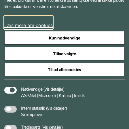
medier. Du kan til hver en tid ændre dit samtykke ved at klikke på det
Instagram
lille cookie-ikon i venstre side af skærmen.
YouTube
Læs mere om cookies
Kun nødvendige
Tillad valgte
Styrelser og myndigheder under Forsvarsministeriet
Tillad alle cookies
Cookiepolitik
Nødvendige
(vis detaljer)
ASP.Net (Microsoft) | Kaltura | fmi.dk
Tilgængelighedserklæring
Intern statistik
(vis detaljer)
Siteimprove
Privatlivspolitik og databeskyttelse
Tredjeparts
(vis detaljer)