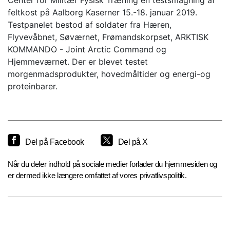
Center for Militær Fysisk Træning en testsmagning af
feltkost på Aalborg Kaserner 15.-18. januar 2019.
Testpanelet bestod af soldater fra Hæren,
Flyvevåbnet, Søværnet, Frømandskorpset, ARKTISK
KOMMANDO - Joint Arctic Command og
Hjemmeværnet. Der er blevet testet
morgenmadsprodukter, hovedmåltider og energi-og
proteinbarer.
Del på Facebook
Del på X
Når du deler indhold på sociale medier forlader du hjemmesiden og
er dermed ikke længere omfattet af vores privatlivspolitik.