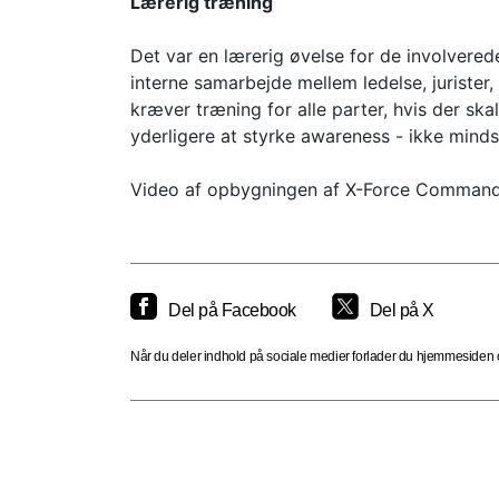
Lærerig træning
Det var en lærerig øvelse for de involvere
interne samarbejde mellem ledelse, jurister
kræver træning for alle parter, hvis der sk
yderligere at styrke awareness - ikke minds
Video af opbygningen af X-Force Command 
Del på Facebook
Del på X
Når du deler indhold på sociale medier forlader du hjemmesiden og