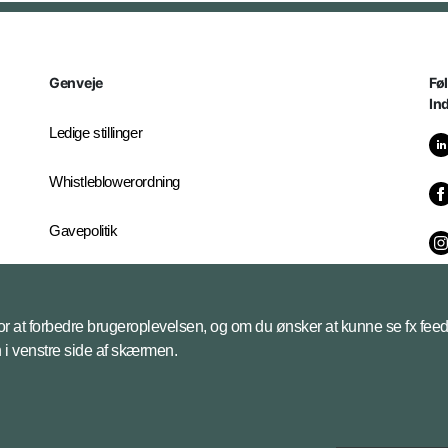
Genveje
Fø
In
Ledige stillinger
Whistleblowerordning
Gavepolitik
It-servicecenter
 for at forbedre brugeroplevelsen, og om du ønsker at kunne se fx feed
Industrikontoret
on i venstre side af skærmen.