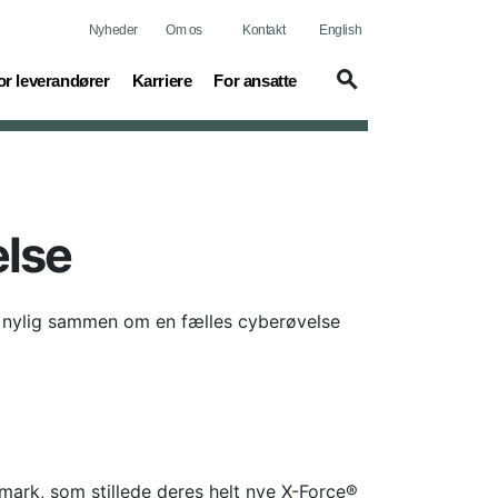
Nyheder
Om os
Kontakt
English
urrent)
(current)
or leverandører
Karriere
For ansatte
else
or nylig sammen om en fælles cyberøvelse
ark, som stillede deres helt nye X-Force®