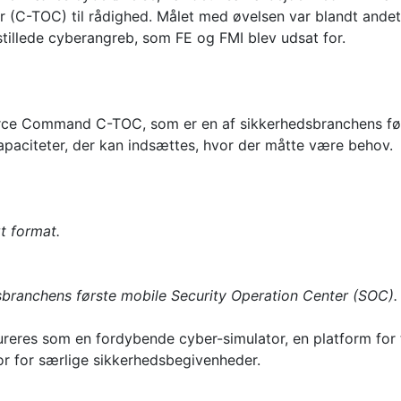
(C-TOC) til rådighed. Målet med øvelsen var blandt andet 
tillede cyberangreb, som FE og FMI blev udsat for.
orce Command C-TOC, som er en af sikkerhedsbranchens før
paciteter, der kan indsættes, hvor der måtte være behov.
t format.
ranchens første mobile Security Operation Center (SOC).
es som en fordybende cyber-simulator, en platform for tr
or for særlige sikkerhedsbegivenheder.