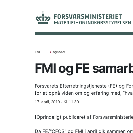
FMI
Nyheder
FMI og FE samar
Forsvarets Efterretningstjeneste (FE) og Fo
for at opnå viden om og erfaring med, ”hva
17. april, 2019 - Kl. 11.30
[Oprindeligt publiceret af Forsvarsministeri
Da FE/"CFCS" og FMI i april gik sammen om