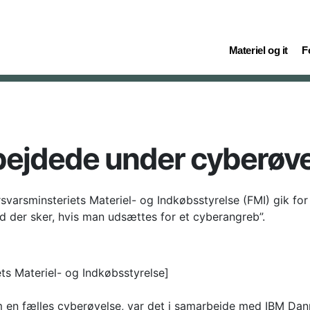
(current)
(c
Materiel og it
F
bejdede under cyberøv
rsvarsminsteriets Materiel- og Indkøbsstyrelse (FMI) gik f
d der sker, hvis man udsættes for et cyberangreb”.
ets Materiel- og Indkøbsstyrelse]
 en fælles cyberøvelse, var det i samarbejde med IBM Danm