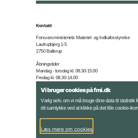
Kontakt
Forsvarsministeriets Materiel- og Indkøbsstyrelse
Lautrupbjerg 1-5
2750 Ballerup
Åbningstider
Mandag - torsdag kl. 08.30-15.00
Fredag kl. 08.30-14.00
Vi bruger cookies på fmi.dk
Telefon: +45 7281 4000
E-mail:
fmi@mil.dk
Vælg selv, om vi må bruge dine data til statistik
dit samtykke ved at klikke på det lille cookie-ik
Yderligere kontaktinfo
Læs mere om cookies