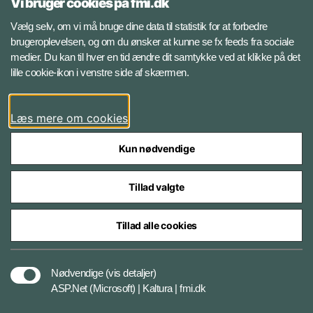
Vi bruger cookies på fmi.dk
Cyberdivisionen
Vælg selv, om vi må bruge dine data til statistik for at forbedre
Helseholmen 1
brugeroplevelsen, og om du ønsker at kunne se fx feeds fra sociale
2650 Hvidovre
medier. Du kan til hver en tid ændre dit samtykke ved at klikke på det
lille cookie-ikon i venstre side af skærmen.
It-servicecenter
Telefon: 728 59900
Læs mere om cookies
Kun nødvendige
Tillad valgte
Styrelser og myndigheder under Forsvarsministeriet
Tillad alle cookies
Cookiepolitik
Nødvendige
(vis detaljer)
ASP.Net (Microsoft) | Kaltura | fmi.dk
Tilgængelighedserklæring